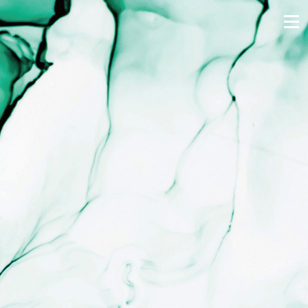
跳
到
主
要
內
容
區
塊